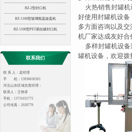
火热销售封罐机
BZ-2型封口机
好使用封罐机设备
BZ-1100型玻璃瓶盖旋盖机
多方面咨询以及交
BZ-1100型PET易拉罐封口机
机厂家达成友好合
多样封罐机设备
罐机设备，欢迎拨
联系我们
联 系 人：孟经理
手 机：13930630303
河北山东区域负责经理：
联系人：王艳苓
手机：13731631775
公司传真：2028779