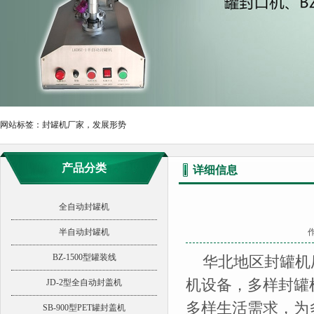
网站标签：
封罐机厂家，发展形势
产品分类
详细信息
全自动封罐机
半自动封罐机
作
BZ-1500型罐装线
华北地区封罐机
机设备，多样封罐
JD-2型全自动封盖机
多样生活需求，为
SB-900型PET罐封盖机