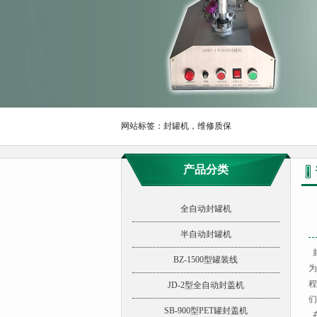
网站标签：
封罐机，维修质保
产品分类
全自动封罐机
半自动封罐机
封
BZ-1500型罐装线
为
程
JD-2型全自动封盖机
们
SB-900型PET罐封盖机
在