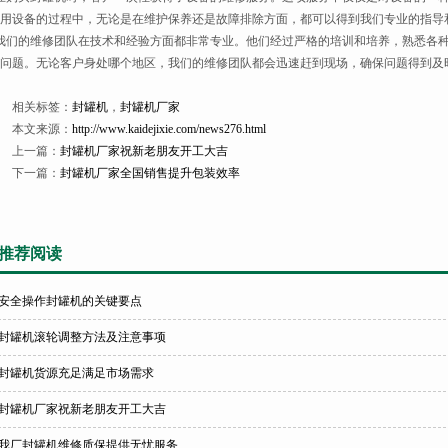
用设备的过程中，无论是在维护保养还是故障排除方面，都可以得到我们专业的指导
们的维修团队在技术和经验方面都非常专业。他们经过严格的培训和培养，熟悉各种
问题。无论客户身处哪个地区，我们的维修团队都会迅速赶到现场，确保问题得到及
相关标签：
封罐机
，
封罐机厂家
本文来源：
http://www.kaidejixie.com/news276.html
上一篇：
封罐机厂家祝新老朋友开工大吉
下一篇：
封罐机厂家全国销售提升包装效率
推荐阅读
安全操作封罐机的关键要点
封罐机滚轮调整方法及注意事项
封罐机货源充足满足市场需求
封罐机厂家祝新老朋友开工大吉
我厂封罐机维修质保提供无忧服务