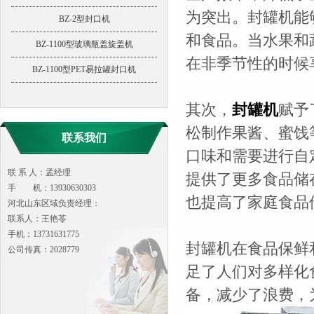
为突出。封罐机能
BZ-2型封口机
和食品。当水果和
BZ-1100型玻璃瓶盖旋盖机
在非季节性的时候
BZ-1100型PET易拉罐封口机
其次，
封罐机
赋予
松制作果酱、蜜饯
联系我们
口味和需要进行自
联 系 人：孟经理
提供了更多食品储
手 机：13930630303
也提高了家庭食品
河北山东区域负责经理：
联系人：王艳苓
手机：13731631775
封罐机在食品保鲜
公司传真：2028779
足了人们对多样化
备，减少了浪费，